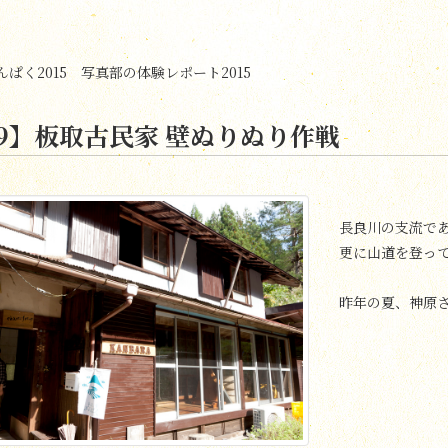
ぱく2015 写真部の体験レポート2015
99】板取古民家 壁ぬりぬり作戦
長良川の支流で
更に山道を登って
昨年の夏、神原