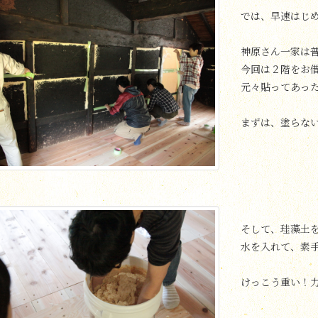
では、早速はじ
神原さん一家は
今回は２階をお
元々貼ってあっ
まずは、塗らな
そして、珪藻土
水を入れて、素
けっこう重い！