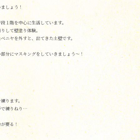
めましょう！
普段１階を中心に生活しています。
借りして壁塗り体験。
たベニヤを外すと、出てきた土壁です。
い部分にマスキングをしていきましょう〜！
を練ります。
手で練りねり…
力が要る！