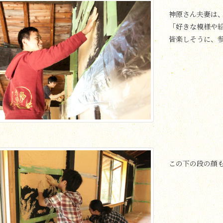
神原さん夫妻は
「好きな模様や
皆楽しそうに、
この下の段の顔