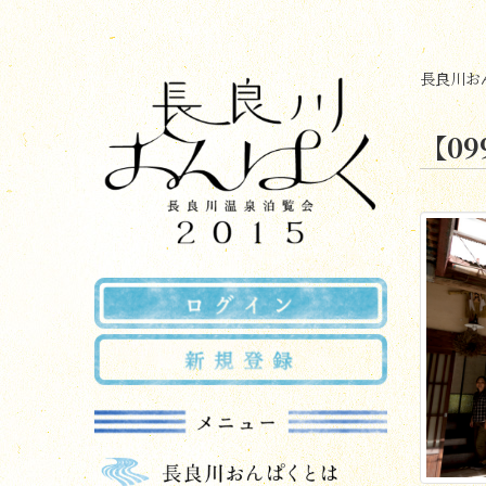
長良川おん
【0