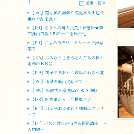
【061】落ち鮎の瀬張り漁見学＆川辺で
獲れた鮎を食す！
【131】もりとみ舞の長良川夢芝居★第
四弾山口敏太郎の半生を舞台化！
【121】こよみ作成ワークショップ@専
応寺
【015】つるむらさきうどん打ち体験と
地鶏のＢＢＱ
【129】親子で唄おう！岐阜のわらべ歌
【051】山県の美山民話ツアー
【099】板取古民家 壁ぬりぬり作戦
【138】純喫茶だョ！全員集合♪
【164】刀女子あつまれ！剣舞エクササ
イズ
【111】バスと岐阜の街並み撮影講座 ～
入門編～