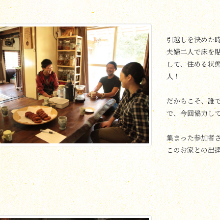
引越しを決めた
夫婦二人で床を
して、住める状
人！
だからこそ、誰
で、今回協力し
集まった参加者
このお家との出