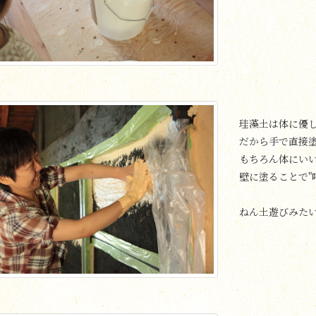
珪藻土は体に優
だから手で直接
もちろん体にい
壁に塗ることで"
ねん土遊びみた