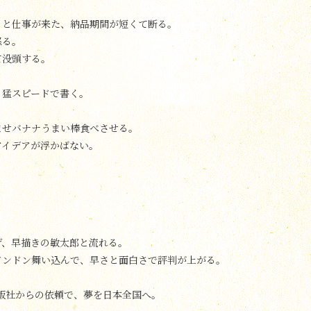
ると仕事が来た、納品期間が短くて断る。
怒る。
て没頭する。
く猛スピードで書く。
ませバナナうまい棒食べさせる。
アイデアが浮かばない。
げ、早描きの敏太郎と流れる。
ドンドン舞い込んで、早さと面白さで評判が上がる。
出版社からの依頼で、夢を日本全国へ。