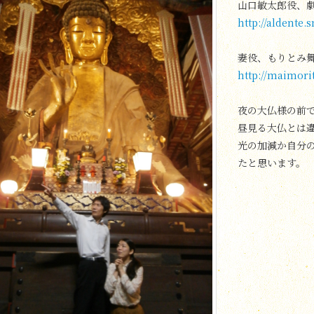
山口敏太郎役、
http://aldente.
妻役、もりと
http://maimor
夜の大仏様の前
昼見る大仏とは
光の加減か自分
たと思います。