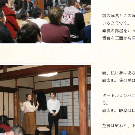
前の写真とこの
いるようです。
庫裏の部屋をい
舞台を正面から
妻、私に夢はあ
敏太郎、俺の夢
タートルカンパ
る。
敏太郎、岐阜は
芝居は終わり、