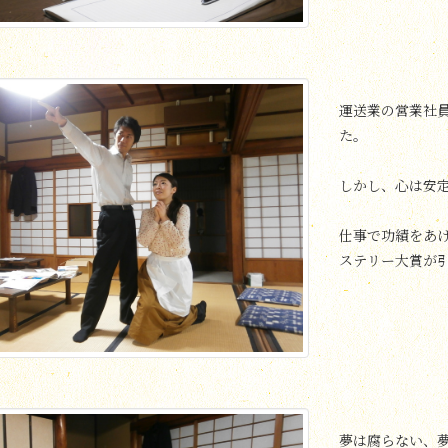
運送業の営業社
た。
しかし、心は安
仕事で功績をあ
ステリー大賞が
夢は腐らない、