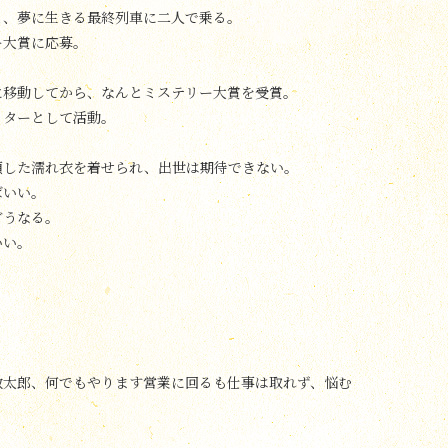
と、夢に生きる最終列車に二人で乗る。
ー大賞に応募。
に移動してから、なんとミステリー大賞を受賞。
イターとして活動。
領した濡れ衣を着せられ、出世は期待できない。
ばいい。
どうなる。
いい。
敏太郎、何でもやります営業に回るも仕事は取れず、悩む