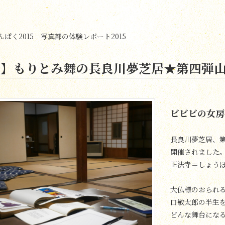
ぱく2015 写真部の体験レポート2015
31】もりとみ舞の長良川夢芝居★第四弾
ビビビの女房
長良川夢芝居、
開催されました
正法寺＝しょう
大仏様のおられ
口敏太郎の半生
どんな舞台にな