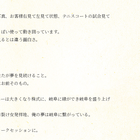
写真、お客様右見て左見て状態、テニスコートの試合見て
っぱい使って動き回っています。
見るとは違う面白さ。
なたが夢を見続けること。
はお前そのもの。
ニーは大きくなり株式に、岐阜に縁ができ岐阜を盛り上げ
口裂け女発祥地、俺の夢は岐阜に繋がっている。
トークセッションに。