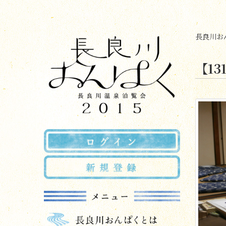
長良川おん
【1