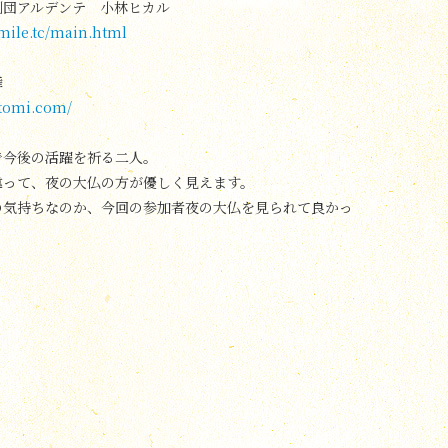
劇団アルデンテ 小林ヒカル
smile.tc/main.html
み舞
itomi.com/
で今後の活躍を祈る二人。
違って、夜の大仏の方が優しく見えます。
の気持ちなのか、今回の参加者夜の大仏を見られて良かっ