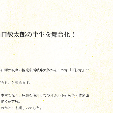
山口敏太郎の半生を舞台化！
第四弾は岐阜の観光名所岐阜大仏があるお寺『正法寺』で
。
ぼうじ、と読みます。
る本堂でなく、庫裏を使用してのオカルト研究科・作家山
を描く夢芝居。
るのかとても楽しみでした。