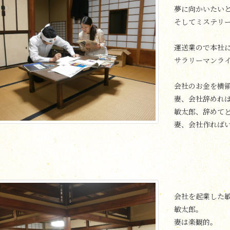
夢に向かいたい
そしてミステリ
運送業ので本社
サラリーマンラ
会社のお金を横
妻、会社辞めれ
敏太郎、辞めて
妻、会社作れば
会社を起業した
敏太郎。
妻は楽観的。