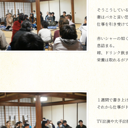
そうこうしてい
妻はバカと言い
仕事を引き受け
赤いシャーの如
息詰まる。
嫁、ドリンク飲
栄養は取れるが
１週間で書き上
それから仕事が
TV出演や大手