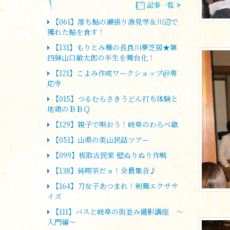
【061】落ち鮎の瀬張り漁見学＆川辺で
獲れた鮎を食す！
【131】もりとみ舞の長良川夢芝居★第
四弾山口敏太郎の半生を舞台化！
【121】こよみ作成ワークショップ@専
応寺
【015】つるむらさきうどん打ち体験と
地鶏のＢＢＱ
【129】親子で唄おう！岐阜のわらべ歌
【051】山県の美山民話ツアー
【099】板取古民家 壁ぬりぬり作戦
【138】純喫茶だョ！全員集合♪
【164】刀女子あつまれ！剣舞エクササ
イズ
【111】バスと岐阜の街並み撮影講座 ～
入門編～